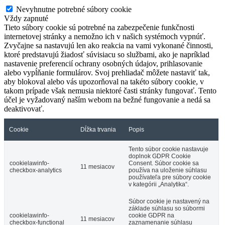
Nevyhnutne potrebné súbory cookie
Vždy zapnuté
Tieto súbory cookie sú potrebné na zabezpečenie funkčnosti
internetovej stránky a nemožno ich v našich systémoch vypnúť.
Zvyčajne sa nastavujú len ako reakcia na vami vykonané činnosti,
ktoré predstavujú žiadosť súvisiacu so službami, ako je napríklad
nastavenie preferencií ochrany osobných údajov, prihlasovanie
alebo vypĺňanie formulárov. Svoj prehliadač môžete nastaviť tak,
aby blokoval alebo vás upozorňoval na takéto súbory cookie, v
takom prípade však nemusia niektoré časti stránky fungovať. Tento
účel je vyžadovaný naším webom na bežné fungovanie a nedá sa
deaktivovať.
Cookie
Dĺžka trvania
Popis
Tento súbor cookie nastavuje
doplnok GDPR Cookie
cookielawinfo-
Consent. Súbor cookie sa
11 mesiacov
checkbox-analytics
používa na uloženie súhlasu
používateľa pre súbory cookie
v kategórii „Analytika“.
Súbor cookie je nastavený na
základe súhlasu so súbormi
cookielawinfo-
cookie GDPR na
11 mesiacov
checkbox-functional
zaznamenanie súhlasu