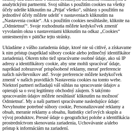
analytickými partnermi. Svoj súhlas s použitím cookies na všetky
účely udelíte kliknutím na „Prijať všetko“, súhlasy s použitím na
jednotlivé účely môžete udeliť v nastaveniach kliknutím na
„Nastavenia cookie“. Ak s použitím cookies nesúhlasíte, kliknite na
„Odmietnuť“. Svoje rozhodnutia môžete kedykoľvek zmeniť
vyvolaním okna s nastaveniami kliknutím na odkaz „Cookies“
umiestneným v pätičke tejto stránky.
Ukladáme z vášho zariadenia údaje, ktoré nie sú citlivé, a získavame
k nim prístup (napríklad súbory cookie alebo jedinečný identifikátor
zariadenia). Okrem toho tiež spracúvame osobné údaje, ako sú IP
adresy a identifikátory cookie, aby sme mohli spracúvať údaje,
napríklad zobrazovať prispôsobené reklamy, merať preferencie
našich návštevníkov atď. Svoje preferencie môžete kedykoľvek
zmeniť v našich pravidlách Nastavenia cookies na tomto webe.
Niektorí partneri nežiadajú váš súhlas na spracovanie údajov a
opierajú sa o svoj legitímny obchodný záujem. S takýmto
spracovaním údajov môžete nesúhlasiť kliknutím na možnosť
Odmietnuť. My a naši partneri spracúvame nasledujúce údaje:
Nevyhnutne potrebné súbory cookie, Personalizované reklamy a
obsah, meranie reklamy a obsahu, štatistiky cieľových skupín a
vývoj produktov, Presné údaje o geografickej polohe a identifikácia
prostredníctvom skenovania zariadenia, Uchovávanie a/alebo
prístup k informáciám na zariadení.
Nevyhnutne potrebné súbory cookie