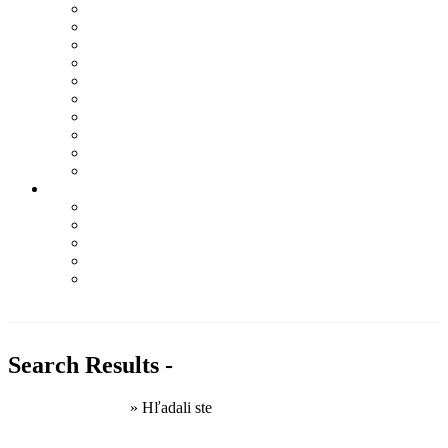
LA MARTINA
LIU JO
NAPAPIJRI
NEBBIA
PALLADIUM
Q2
SOCCX
TRUSSARDI
WOODWICK
YANKEE CANDLE
Informácie
Kontakt
Podmienky ochrany osobných údajov
Odstúpenie od zmluvy – formulár
Obchodné podmienky
Najčastejšie otázky
PRI NÁKUPE NAD 100€
DOPRAVA ZDARMA
Search Results -
Domovská stránka
»
Hľadali ste