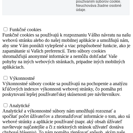
používaním súborov cookie.
Neuchováva žiadne osobné
údaje.
Funkčné cookies
Funkčné cookies
Funkčné cookies sa používajú k rozpoznaniu Vášho návratu na našu
webovú stránku alebo do našej mobilnej aplikácie a umožňujú nám,
aby sme Vám ponúkli vylepšené a viac prispôsobené funkcie, ako je
zapamätanie si Vašich preferencií. Tieto súbory cookies
shromažďujú anonymné informácie a nemôžu dohľadať Vaše
pohyby na iných webových stránkach, pripadne iných mobilných
aplikáciach.
Výkonnostné
Výkonnostné
Výkonnostné súbory cookie sa používajú na pochopenie a analýzu
kľúčových indexov výkonnosti webovej stránky, čo pomáha pri
poskytovaní lepšej používateľskej skúsenosti pre návštevníkov.
Analytické
Analytické
Analytické a výkonnostné súbory nám umožňujú rozoznať a
spočítať počet úžívateľov a zhromažďovať informácie o tom, ako sú
webové stránky a aplikácie používané (napr. aký obsah úžívateľ
navštevuje najčastejšie a či z niektorých stránok užívateľ dostáva
chybové hlásenia). To nám pomáha zlepšovať spôsob, akým naše