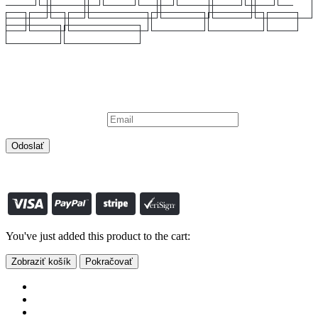
MARTINA
LIU JO
MICHAEL KORS
NAPAPIJRI
NEBBIA
PALLADIUM
Q2
SOCCX
TOMMY HILFIGER
TRUSSARDI
VALENTINO
VANS
WOODWICK
YANKEE CANDLE
Prihláste sa na odber
Chcete mať informácie o akciách a nových produktoch prvý ?
Prihláste sa na odber a už Vám nič neunikne.
Vaša emailová adresa:
© S-SHOP.SK 2022. All Rights Reserved vytvoril:
www.smartclick.sk
0
košík
You've just added this product to the cart:
Zobraziť košík
Pokračovať
Eshop
Výpredaj
Pre mužov