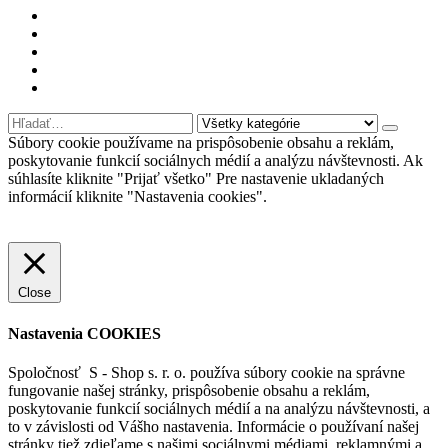
Môj účet
Kontaktujte nás
Oblúbené produkty
Nákupný košík
Prihlásiť sa
Súbory cookie používame na prispôsobenie obsahu a reklám,
poskytovanie funkcií sociálnych médií a analýzu návštevnosti. Ak
súhlasíte kliknite "Prijať všetko" Pre nastavenie ukladaných
informácií kliknite "Nastavenia cookies".
Nastavenia cookies
Prijať všetko
Odmietnuť
Viac informácií
Close
Nastavenia COOKIES
Spoločnosť S - Shop s. r. o. používa súbory cookie na správne
fungovanie našej stránky, prispôsobenie obsahu a reklám,
poskytovanie funkcií sociálnych médií a na analýzu návštevnosti, a
to v závislosti od Vášho nastavenia. Informácie o používaní našej
stránky tiež zdieľame s našimi sociálnymi médiami, reklamnými a