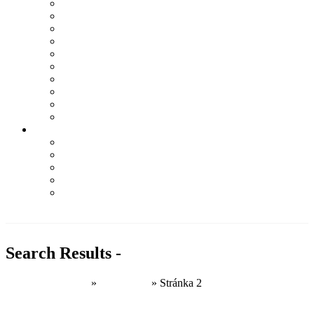
LA MARTINA
LIU JO
NAPAPIJRI
NEBBIA
PALLADIUM
Q2
SOCCX
TRUSSARDI
WOODWICK
YANKEE CANDLE
Informácie
Kontakt
Podmienky ochrany osobných údajov
Odstúpenie od zmluvy – formulár
Obchodné podmienky
Najčastejšie otázky
PRI NÁKUPE NAD 100€
DOPRAVA ZDARMA
Search Results -
Domovská stránka
»
Hľadali ste
»
Stránka 2