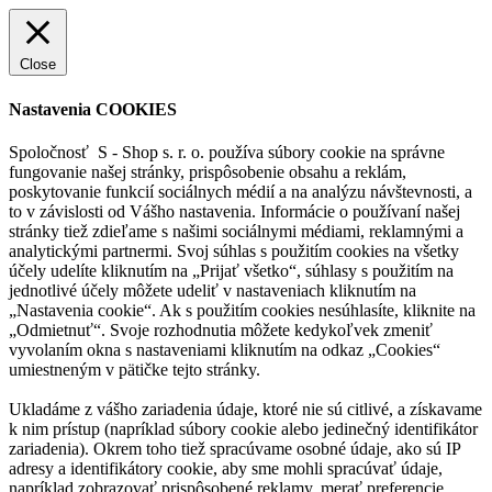
Close
Nastavenia COOKIES
Spoločnosť S - Shop s. r. o. používa súbory cookie na správne
fungovanie našej stránky, prispôsobenie obsahu a reklám,
poskytovanie funkcií sociálnych médií a na analýzu návštevnosti, a
to v závislosti od Vášho nastavenia. Informácie o používaní našej
stránky tiež zdieľame s našimi sociálnymi médiami, reklamnými a
analytickými partnermi. Svoj súhlas s použitím cookies na všetky
účely udelíte kliknutím na „Prijať všetko“, súhlasy s použitím na
jednotlivé účely môžete udeliť v nastaveniach kliknutím na
„Nastavenia cookie“. Ak s použitím cookies nesúhlasíte, kliknite na
„Odmietnuť“. Svoje rozhodnutia môžete kedykoľvek zmeniť
vyvolaním okna s nastaveniami kliknutím na odkaz „Cookies“
umiestneným v pätičke tejto stránky.
Ukladáme z vášho zariadenia údaje, ktoré nie sú citlivé, a získavame
k nim prístup (napríklad súbory cookie alebo jedinečný identifikátor
zariadenia). Okrem toho tiež spracúvame osobné údaje, ako sú IP
adresy a identifikátory cookie, aby sme mohli spracúvať údaje,
napríklad zobrazovať prispôsobené reklamy, merať preferencie