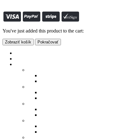
© S-SHOP.SK 2022. All Rights Reserved vytvoril:
www.smartclick.sk
0
košík
You've just added this product to the cart:
Zobraziť košík
Pokračovať
Eshop
Výpredaj
Pre mužov
Bundy a vesty
Bundy
Vesty
Mikiny a svetre
Mikiny
Svetre
Košele
Dlhý rukáv
Krátky rukáv
Polokošele
Dlhý rukáv
Krátky rukáv
Tričká