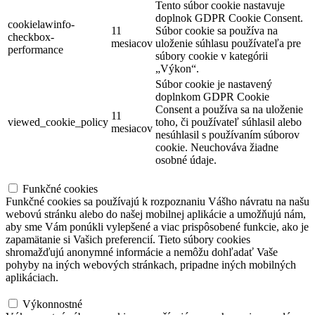
Tento súbor cookie nastavuje
doplnok GDPR Cookie Consent.
cookielawinfo-
11
Súbor cookie sa používa na
checkbox-
mesiacov
uloženie súhlasu používateľa pre
performance
súbory cookie v kategórii
„Výkon“.
Súbor cookie je nastavený
doplnkom GDPR Cookie
Consent a používa sa na uloženie
11
viewed_cookie_policy
toho, či používateľ súhlasil alebo
mesiacov
nesúhlasil s používaním súborov
cookie.
Neuchováva žiadne
osobné údaje.
Funkčné cookies
Funkčné cookies
Funkčné cookies sa používajú k rozpoznaniu Vášho návratu na našu
webovú stránku alebo do našej mobilnej aplikácie a umožňujú nám,
aby sme Vám ponúkli vylepšené a viac prispôsobené funkcie, ako je
zapamätanie si Vašich preferencií. Tieto súbory cookies
shromažďujú anonymné informácie a nemôžu dohľadať Vaše
pohyby na iných webových stránkach, pripadne iných mobilných
aplikáciach.
Výkonnostné
Výkonnostné