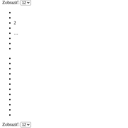
Zobraziť:
1
2
3
…
22
23
Zobraziť: