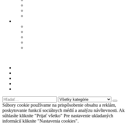
TRUSSARDI
WOODWICK
YANKEE CANDLE
Informácie
Kontakt
Podmienky ochrany osobných údajov
Odstúpenie od zmluvy – formulár
Obchodné podmienky
Najčastejšie otázky
PRI NÁKUPE NAD 100€
DOPRAVA ZDARMA
Môj účet
Kontaktujte nás
Oblúbené produkty
Nákupný košík
Prihlásiť sa
Súbory cookie používame na prispôsobenie obsahu a reklám,
poskytovanie funkcií sociálnych médií a analýzu návštevnosti. Ak
súhlasíte kliknite "Prijať všetko" Pre nastavenie ukladaných
informácií kliknite "Nastavenia cookies".
Nastavenia cookies
Prijať všetko
Odmietnuť
Viac informácií