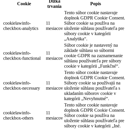
Dĺžka
Cookie
Popis
trvania
Tento súbor cookie nastavuje
doplnok GDPR Cookie Consent.
cookielawinfo-
11
Súbor cookie sa používa na
checkbox-analytics
mesiacov
uloženie súhlasu používateľa pre
súbory cookie v kategórii
„Analytika“.
Súbor cookie je nastavený na
základe súhlasu so súbormi
cookielawinfo-
11
cookie GDPR na zaznamenanie
checkbox-functional
mesiacov
súhlasu používateľa pre súbory
cookie v kategórii „Funkčné“.
Tento súbor cookie nastavuje
doplnok GDPR Cookie Consent.
cookielawinfo-
11
Súbory cookie sa používajú na
checkbox-necessary
mesiacov
uloženie súhlasu používateľa s
ukladaním súborov cookie v
kategórii „Nevyhnutné“.
Tento súbor cookie nastavuje
doplnok GDPR Cookie Consent.
cookielawinfo-
11
Súbor cookie sa používa na
checkbox-others
mesiacov
uloženie súhlasu používateľa pre
súbory cookie v kategórii „Iné.