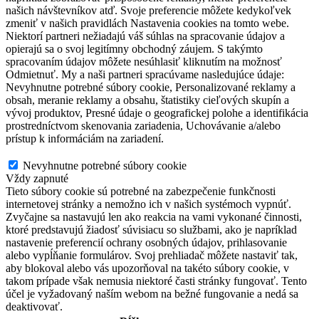
našich návštevníkov atď. Svoje preferencie môžete kedykoľvek
zmeniť v našich pravidlách Nastavenia cookies na tomto webe.
Niektorí partneri nežiadajú váš súhlas na spracovanie údajov a
opierajú sa o svoj legitímny obchodný záujem. S takýmto
spracovaním údajov môžete nesúhlasiť kliknutím na možnosť
Odmietnuť. My a naši partneri spracúvame nasledujúce údaje:
Nevyhnutne potrebné súbory cookie, Personalizované reklamy a
obsah, meranie reklamy a obsahu, štatistiky cieľových skupín a
vývoj produktov, Presné údaje o geografickej polohe a identifikácia
prostredníctvom skenovania zariadenia, Uchovávanie a/alebo
prístup k informáciám na zariadení.
Nevyhnutne potrebné súbory cookie
Nevyhnutne potrebné súbory cookie
Vždy zapnuté
Tieto súbory cookie sú potrebné na zabezpečenie funkčnosti
internetovej stránky a nemožno ich v našich systémoch vypnúť.
Zvyčajne sa nastavujú len ako reakcia na vami vykonané činnosti,
ktoré predstavujú žiadosť súvisiacu so službami, ako je napríklad
nastavenie preferencií ochrany osobných údajov, prihlasovanie
alebo vypĺňanie formulárov. Svoj prehliadač môžete nastaviť tak,
aby blokoval alebo vás upozorňoval na takéto súbory cookie, v
takom prípade však nemusia niektoré časti stránky fungovať. Tento
účel je vyžadovaný naším webom na bežné fungovanie a nedá sa
deaktivovať.