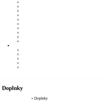
LA MARTINA
LIU JO
NAPAPIJRI
NEBBIA
PALLADIUM
Q2
SOCCX
TRUSSARDI
WOODWICK
YANKEE CANDLE
Informácie
Kontakt
Podmienky ochrany osobných údajov
Odstúpenie od zmluvy – formulár
Obchodné podmienky
Najčastejšie otázky
PRI NÁKUPE NAD 100€
DOPRAVA ZDARMA
Doplnky
Domovská stránka
»
Doplnky