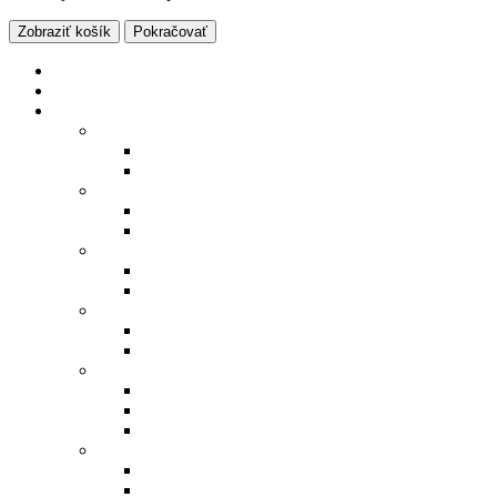
Zobraziť košík
Pokračovať
Eshop
Výpredaj
Pre mužov
Bundy a vesty
Bundy
Vesty
Mikiny a svetre
Mikiny
Svetre
Košele
Dlhý rukáv
Krátky rukáv
Polokošele
Dlhý rukáv
Krátky rukáv
Tričká
Tričko dlhý rukáv
Tričko krátky rukáv
Tielka
Nohavice
Kapsáče
Rifle