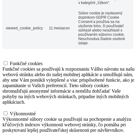
v kategórii „Výkon“.
Súbor cookie je nastavený
doplnkom GDPR Cookie
Consent a používa sa na
uloženie toho, či používateľ
viewed_cookie_policy
11 mesiacov
súhlasil alebo nesúhlasil s
používaním súborov cookie.
Neuchováva žiadne osobné
údaje.
Funkčné cookies
Funkčné cookies
Funkčné cookies sa používajú k rozpoznaniu Vášho návratu na našu
webovú stránku alebo do našej mobilnej aplikácie a umožňujú nám,
aby sme Vám ponúkli vylepšené a viac prispôsobené funkcie, ako je
zapamätanie si Vašich preferencií. Tieto súbory cookies
shromažďujú anonymné informácie a nemôžu dohľadať Vaše
pohyby na iných webových stránkach, pripadne iných mobilných
aplikáciach.
Výkonnostné
Výkonnostné
Výkonnostné súbory cookie sa používajú na pochopenie a analýzu
kľúčových indexov výkonnosti webovej stránky, čo pomáha pri
poskytovaní lepšej používateľskej skúsenosti pre návštevníkov.
Analytické