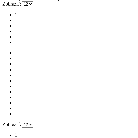
Zobraziť:
1
2
…
8
9
Zobraziť:
1