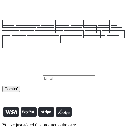
Oblúbené značky
ALPHA INDUSTRIES
ARMANI
BIKKEMBERGS
CALVIN KLEIN
CAMP
DAVID
CIPO & BAXX
GANT
GUESS
HEAVY TOOLS
JOOP
LA
MARTINA
LIU JO
MICHAEL KORS
NAPAPIJRI
NEBBIA
PALLADIUM
Q2
SOCCX
TOMMY HILFIGER
TRUSSARDI
VALENTINO
VANS
WOODWICK
YANKEE CANDLE
Prihláste sa na odber
Chcete mať informácie o akciách a nových produktoch prvý ?
Prihláste sa na odber a už Vám nič neunikne.
Vaša emailová adresa:
© S-SHOP.SK 2022. All Rights Reserved vytvoril:
www.smartclick.sk
0
košík
You've just added this product to the cart: