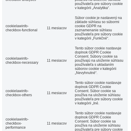
používateľa pre súbory cookie
v kategórii „Analytika“.
Súbor cookie je nastavený na
základe súhlasu so súbormi
cookielawinfo-
cookie GDPR na
11 mesiacov
checkbox-functional
zaznamenanie súhlasu
používateľa pre súbory cookie
v kategórii „Funkčné“.
Tento súbor cookie nastavuje
doplnok GDPR Cookie
Consent.
Súbory cookie sa
cookielawinfo-
11 mesiacov
používajú na uloženie súhlasu
checkbox-necessary
používateľa s ukladaním
súborov cookie v kategórii
„Nevyhnutné“.
Tento súbor cookie nastavuje
doplnok GDPR Cookie
cookielawinfo-
Consent.
Súbor cookie sa
11 mesiacov
checkbox-others
používa na uloženie súhlasu
používateľa pre súbory cookie
v kategórii „Iné.
Tento súbor cookie nastavuje
doplnok GDPR Cookie
cookielawinfo-
Consent.
Súbor cookie sa
checkbox-
11 mesiacov
používa na uloženie súhlasu
performance
používateľa pre súbory cookie