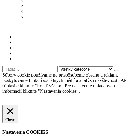
Podmienky ochrany osobných údajov
Odstúpenie od zmluvy – formulár
Obchodné podmienky
Najčastejšie otázky
PRI NÁKUPE NAD 100€
DOPRAVA ZDARMA
Môj účet
Kontaktujte nás
Oblúbené produkty
Nákupný košík
Prihlásiť sa
Súbory cookie používame na prispôsobenie obsahu a reklám,
poskytovanie funkcií sociálnych médií a analýzu návštevnosti. Ak
súhlasíte kliknite "Prijať všetko" Pre nastavenie ukladaných
informácií kliknite "Nastavenia cookies".
Nastavenia cookies
Prijať všetko
Odmietnuť
Viac informácií
Close
Nastavenia COOKIES