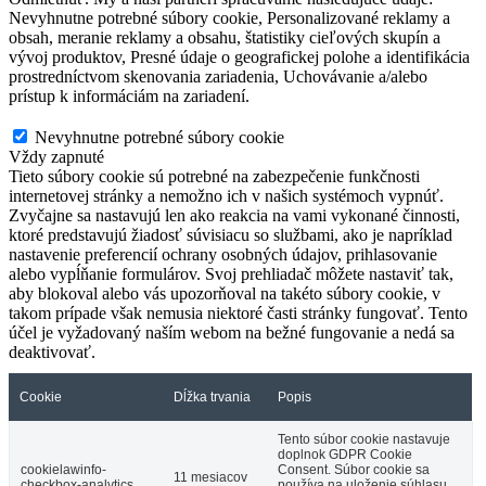
Nevyhnutne potrebné súbory cookie, Personalizované reklamy a
obsah, meranie reklamy a obsahu, štatistiky cieľových skupín a
vývoj produktov, Presné údaje o geografickej polohe a identifikácia
prostredníctvom skenovania zariadenia, Uchovávanie a/alebo
prístup k informáciám na zariadení.
Nevyhnutne potrebné súbory cookie
Nevyhnutne potrebné súbory cookie
Vždy zapnuté
Tieto súbory cookie sú potrebné na zabezpečenie funkčnosti
internetovej stránky a nemožno ich v našich systémoch vypnúť.
Zvyčajne sa nastavujú len ako reakcia na vami vykonané činnosti,
ktoré predstavujú žiadosť súvisiacu so službami, ako je napríklad
nastavenie preferencií ochrany osobných údajov, prihlasovanie
alebo vypĺňanie formulárov. Svoj prehliadač môžete nastaviť tak,
aby blokoval alebo vás upozorňoval na takéto súbory cookie, v
takom prípade však nemusia niektoré časti stránky fungovať. Tento
účel je vyžadovaný naším webom na bežné fungovanie a nedá sa
deaktivovať.
Cookie
Dĺžka trvania
Popis
Tento súbor cookie nastavuje
doplnok GDPR Cookie
cookielawinfo-
Consent. Súbor cookie sa
11 mesiacov
checkbox-analytics
používa na uloženie súhlasu