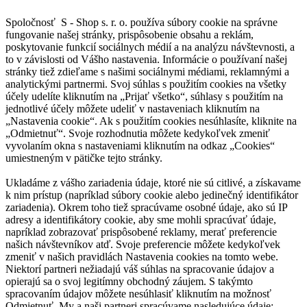
Spoločnosť S - Shop s. r. o. používa súbory cookie na správne
fungovanie našej stránky, prispôsobenie obsahu a reklám,
poskytovanie funkcií sociálnych médií a na analýzu návštevnosti, a
to v závislosti od Vášho nastavenia. Informácie o používaní našej
stránky tiež zdieľame s našimi sociálnymi médiami, reklamnými a
analytickými partnermi. Svoj súhlas s použitím cookies na všetky
účely udelíte kliknutím na „Prijať všetko“, súhlasy s použitím na
jednotlivé účely môžete udeliť v nastaveniach kliknutím na
„Nastavenia cookie“. Ak s použitím cookies nesúhlasíte, kliknite na
„Odmietnuť“. Svoje rozhodnutia môžete kedykoľvek zmeniť
vyvolaním okna s nastaveniami kliknutím na odkaz „Cookies“
umiestneným v pätičke tejto stránky.
Ukladáme z vášho zariadenia údaje, ktoré nie sú citlivé, a získavame
k nim prístup (napríklad súbory cookie alebo jedinečný identifikátor
zariadenia). Okrem toho tiež spracúvame osobné údaje, ako sú IP
adresy a identifikátory cookie, aby sme mohli spracúvať údaje,
napríklad zobrazovať prispôsobené reklamy, merať preferencie
našich návštevníkov atď. Svoje preferencie môžete kedykoľvek
zmeniť v našich pravidlách Nastavenia cookies na tomto webe.
Niektorí partneri nežiadajú váš súhlas na spracovanie údajov a
opierajú sa o svoj legitímny obchodný záujem. S takýmto
spracovaním údajov môžete nesúhlasiť kliknutím na možnosť
Odmietnuť. My a naši partneri spracúvame nasledujúce údaje: