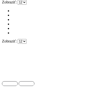
Zobraziť:
Zobraziť:
Kontakt
ADRESA PREDAJNE:
Lichnerova 64 , 90301 Senec
TELEFÓN:
0903 409 769
EMAIL:
predaj@s-shop.sk
SME K DISPOZÍCII:
Pon - Pia / 9:30 - 18:00
Facebook
Instagram
Dôležité informácie
Podmienky ochrany osobných údajov
Všeobecné obchodné podmienky
Odstúpenie od zmluvy – formulár