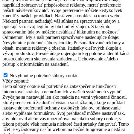
napríklad zobrazovať prispôsobené reklamy, merať preferencie
našich návštevníkov atď. Svoje preferencie môžete kedykoľvek
zmeniť v našich pravidlách Nastavenia cookies na tomto webe.
Niektorí partneri nežiadajú váš súhlas na spracovanie údajov a
opierajú sa o svoj legitímny obchodný záujem. S takýmto
spracovaním údajov môžete nesúhlasiť kliknutím na možnosť
Odmietnuť. My a naši partneri spracúvame nasledujúce údaje:
Nevyhnutne potrebné súbory cookie, Personalizované reklamy a
obsah, meranie reklamy a obsahu, štatistiky cieľových skupín a
vývoj produktov, Presné údaje o geografickej polohe a identifikácia
prostredníctvom skenovania zariadenia, Uchovávanie a/alebo
prístup k informáciám na zariadení.
Nevyhnutne potrebné súbory cookie
Nevyhnutne potrebné súbory cookie
Vždy zapnuté
Tieto súbory cookie sú potrebné na zabezpečenie funkčnosti
internetovej stránky a nemožno ich v našich systémoch vypnúť.
Zvyčajne sa nastavujú len ako reakcia na vami vykonané činnosti,
ktoré predstavujú žiadosť súvisiacu so službami, ako je napríklad
nastavenie preferencií ochrany osobných údajov, prihlasovanie
alebo vypĺňanie formulárov. Svoj prehliadač môžete nastaviť tak,
aby blokoval alebo vás upozorňoval na takéto súbory cookie, v
takom prípade však nemusia niektoré časti stránky fungovať. Tento
účel je vyžadovaný naším webom na bežné fungovanie a nedá sa