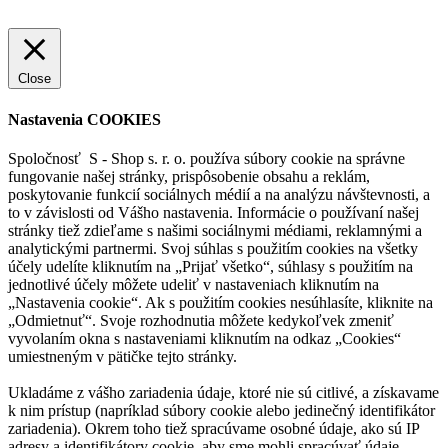
Nastavenia cookies
Prijať všetko
Odmietnuť
Viac informácií
Close
Nastavenia COOKIES
Spoločnosť S - Shop s. r. o. používa súbory cookie na správne
fungovanie našej stránky, prispôsobenie obsahu a reklám,
poskytovanie funkcií sociálnych médií a na analýzu návštevnosti, a
to v závislosti od Vášho nastavenia. Informácie o používaní našej
stránky tiež zdieľame s našimi sociálnymi médiami, reklamnými a
analytickými partnermi. Svoj súhlas s použitím cookies na všetky
účely udelíte kliknutím na „Prijať všetko“, súhlasy s použitím na
jednotlivé účely môžete udeliť v nastaveniach kliknutím na
„Nastavenia cookie“. Ak s použitím cookies nesúhlasíte, kliknite na
„Odmietnuť“. Svoje rozhodnutia môžete kedykoľvek zmeniť
vyvolaním okna s nastaveniami kliknutím na odkaz „Cookies“
umiestneným v pätičke tejto stránky.
Ukladáme z vášho zariadenia údaje, ktoré nie sú citlivé, a získavame
k nim prístup (napríklad súbory cookie alebo jedinečný identifikátor
zariadenia). Okrem toho tiež spracúvame osobné údaje, ako sú IP
adresy a identifikátory cookie, aby sme mohli spracúvať údaje,