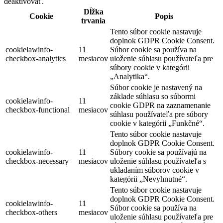
deaktivovať.
Dĺžka
Cookie
Popis
trvania
Tento súbor cookie nastavuje
doplnok GDPR Cookie Consent.
cookielawinfo-
11
Súbor cookie sa používa na
checkbox-analytics
mesiacov
uloženie súhlasu používateľa pre
súbory cookie v kategórii
„Analytika“.
Súbor cookie je nastavený na
základe súhlasu so súbormi
cookielawinfo-
11
cookie GDPR na zaznamenanie
checkbox-functional
mesiacov
súhlasu používateľa pre súbory
cookie v kategórii „Funkčné“.
Tento súbor cookie nastavuje
doplnok GDPR Cookie Consent.
cookielawinfo-
11
Súbory cookie sa používajú na
checkbox-necessary
mesiacov
uloženie súhlasu používateľa s
ukladaním súborov cookie v
kategórii „Nevyhnutné“.
Tento súbor cookie nastavuje
doplnok GDPR Cookie Consent.
cookielawinfo-
11
Súbor cookie sa používa na
checkbox-others
mesiacov
uloženie súhlasu používateľa pre