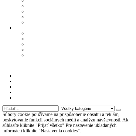
Q2
SOCCX
TRUSSARDI
WOODWICK
YANKEE CANDLE
Informácie
Kontakt
Podmienky ochrany osobných údajov
Odstúpenie od zmluvy – formulár
Obchodné podmienky
Najčastejšie otázky
PRI NÁKUPE NAD 100€
DOPRAVA ZDARMA
Môj účet
Kontaktujte nás
Oblúbené produkty
Nákupný košík
Prihlásiť sa
Súbory cookie používame na prispôsobenie obsahu a reklám,
poskytovanie funkcií sociálnych médií a analýzu návštevnosti. Ak
súhlasíte kliknite "Prijať všetko" Pre nastavenie ukladaných
informácií kliknite "Nastavenia cookies".