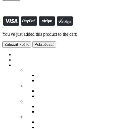
© S-SHOP.SK 2022. All Rights Reserved vytvoril:
www.smartclick.sk
0
košík
You've just added this product to the cart:
Zobraziť košík
Pokračovať
Eshop
Výpredaj
Pre mužov
Bundy a vesty
Bundy
Vesty
Mikiny a svetre
Mikiny
Svetre
Košele
Dlhý rukáv
Krátky rukáv
Polokošele
Dlhý rukáv
Krátky rukáv