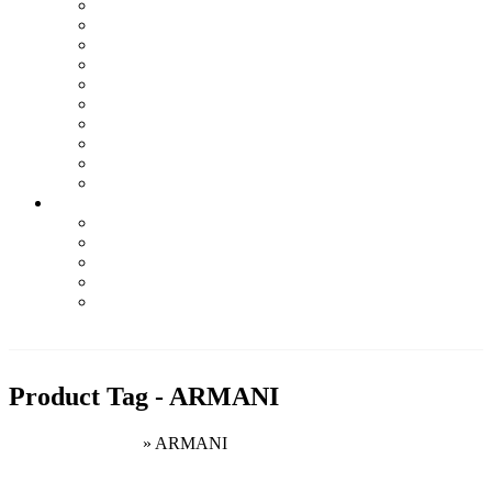
LA MARTINA
LIU JO
NAPAPIJRI
NEBBIA
PALLADIUM
Q2
SOCCX
TRUSSARDI
WOODWICK
YANKEE CANDLE
Informácie
Kontakt
Podmienky ochrany osobných údajov
Odstúpenie od zmluvy – formulár
Obchodné podmienky
Najčastejšie otázky
PRI NÁKUPE NAD 100€
DOPRAVA ZDARMA
Product Tag - ARMANI
Domovská stránka
»
ARMANI