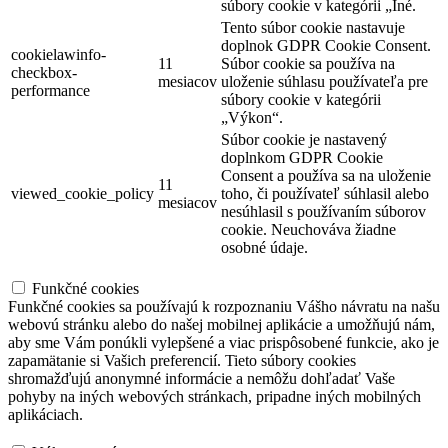
súbory cookie v kategórii „Iné.
Tento súbor cookie nastavuje
doplnok GDPR Cookie Consent.
cookielawinfo-
11
Súbor cookie sa používa na
checkbox-
mesiacov
uloženie súhlasu používateľa pre
performance
súbory cookie v kategórii
„Výkon“.
Súbor cookie je nastavený
doplnkom GDPR Cookie
Consent a používa sa na uloženie
11
viewed_cookie_policy
toho, či používateľ súhlasil alebo
mesiacov
nesúhlasil s používaním súborov
cookie.
Neuchováva žiadne
osobné údaje.
Funkčné cookies
Funkčné cookies
Funkčné cookies sa používajú k rozpoznaniu Vášho návratu na našu
webovú stránku alebo do našej mobilnej aplikácie a umožňujú nám,
aby sme Vám ponúkli vylepšené a viac prispôsobené funkcie, ako je
zapamätanie si Vašich preferencií. Tieto súbory cookies
shromažďujú anonymné informácie a nemôžu dohľadať Vaše
pohyby na iných webových stránkach, pripadne iných mobilných
aplikáciach.
Výkonnostné