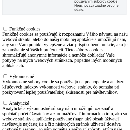
používaním súborov cookie.
Neuchováva žiadne osobné
údaje.
Funkčné cookies
Funkčné cookies
Funkčné cookies sa používajú k rozpoznaniu Vášho návratu na našu
webovú stránku alebo do našej mobilnej aplikácie a umožňujú nám,
aby sme Vám ponúkli vylepšené a viac prispôsobené funkcie, ako je
zapamätanie si Vašich preferencií. Tieto súbory cookies
shromažďujú anonymné informácie a nemôžu dohľadať Vaše
pohyby na iných webových stránkach, pripadne iných mobilných
aplikáciach.
Výkonnostné
Výkonnostné
Výkonnostné súbory cookie sa používajú na pochopenie a analýzu
kľúčových indexov výkonnosti webovej stránky, čo pomáha pri
poskytovaní lepšej používateľskej skúsenosti pre návštevníkov.
Analytické
Analytické
Analytické a výkonnostné súbory nám umožňujú rozoznať a
spočítať počet úžívateľov a zhromažďovať informácie o tom, ako sú
webové stránky a aplikácie používané (napr. aký obsah úžívateľ
navštevuje najčastejšie a či z niektorých stránok užívateľ dostáva
chybové hlásenia). To nám pomáha zlepšovať spôsob, akým naše