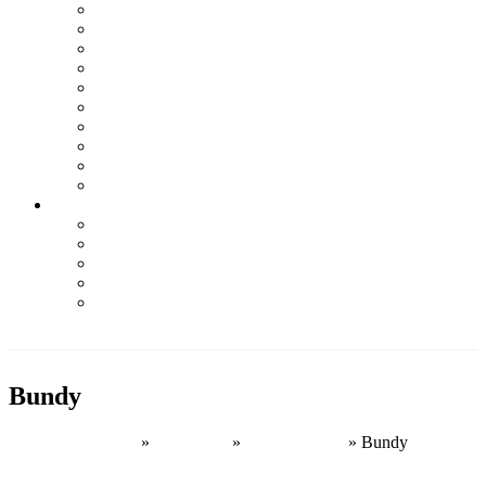
LA MARTINA
LIU JO
NAPAPIJRI
NEBBIA
PALLADIUM
Q2
SOCCX
TRUSSARDI
WOODWICK
YANKEE CANDLE
Informácie
Kontakt
Podmienky ochrany osobných údajov
Odstúpenie od zmluvy – formulár
Obchodné podmienky
Najčastejšie otázky
PRI NÁKUPE NAD 100€
DOPRAVA ZDARMA
Bundy
Domovská stránka
»
Pre mužov
»
Bundy a vesty
»
Bundy