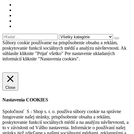
Môj účet
Kontaktujte nás
Oblúbené produkty
Nákupný košík
Prihlásiť sa
Súbory cookie používame na prispôsobenie obsahu a reklám,
poskytovanie funkcií sociálnych médií a analýzu návštevnosti. Ak
súhlasíte kliknite "Prijať všetko" Pre nastavenie ukladaných
informácií kliknite "Nastavenia cookies".
Nastavenia cookies
Prijať všetko
Odmietnuť
Viac informácií
Close
Nastavenia COOKIES
Spoločnosť S - Shop s. r. o. používa súbory cookie na správne
fungovanie našej stránky, prispôsobenie obsahu a reklám,
poskytovanie funkcií sociálnych médií a na analýzu návštevnosti, a
to v závislosti od Vášho nastavenia. Informácie o používaní našej
stránky tiež zdieľame s našimi sociálnymi médiami, reklamnými a