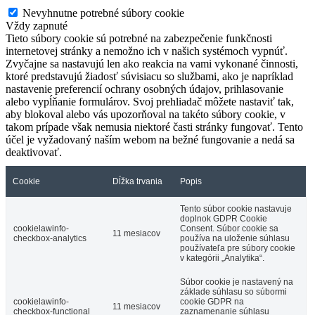
Nevyhnutne potrebné súbory cookie
Vždy zapnuté
Tieto súbory cookie sú potrebné na zabezpečenie funkčnosti
internetovej stránky a nemožno ich v našich systémoch vypnúť.
Zvyčajne sa nastavujú len ako reakcia na vami vykonané činnosti,
ktoré predstavujú žiadosť súvisiacu so službami, ako je napríklad
nastavenie preferencií ochrany osobných údajov, prihlasovanie
alebo vypĺňanie formulárov. Svoj prehliadač môžete nastaviť tak,
aby blokoval alebo vás upozorňoval na takéto súbory cookie, v
takom prípade však nemusia niektoré časti stránky fungovať. Tento
účel je vyžadovaný naším webom na bežné fungovanie a nedá sa
deaktivovať.
Cookie
Dĺžka trvania
Popis
Tento súbor cookie nastavuje
doplnok GDPR Cookie
cookielawinfo-
Consent. Súbor cookie sa
11 mesiacov
checkbox-analytics
používa na uloženie súhlasu
používateľa pre súbory cookie
v kategórii „Analytika“.
Súbor cookie je nastavený na
základe súhlasu so súbormi
cookielawinfo-
cookie GDPR na
11 mesiacov
checkbox-functional
zaznamenanie súhlasu