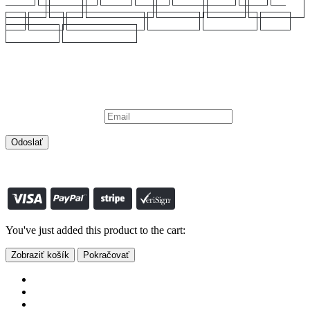
MARTINA
LIU JO
MICHAEL KORS
NAPAPIJRI
NEBBIA
PALLADIUM
Q2
SOCCX
TOMMY HILFIGER
TRUSSARDI
VALENTINO
VANS
WOODWICK
YANKEE CANDLE
Prihláste sa na odber
Chcete mať informácie o akciách a nových produktoch prvý ?
Prihláste sa na odber a už Vám nič neunikne.
Vaša emailová adresa:
© S-SHOP.SK 2022. All Rights Reserved vytvoril:
www.smartclick.sk
0
košík
You've just added this product to the cart:
Zobraziť košík
Pokračovať
Eshop
Výpredaj
Pre mužov