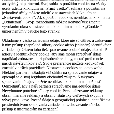
analytickými partnermi. Svoj súhlas s použitím cookies na všetky
účely udelíte kliknutím na „Prijať všetko“, súhlasy s použitím na
jednotlivé účely môžete udeliť v nastaveniach kliknutím na
„Nastavenia cookie“. Ak s použitím cookies nesúhlasíte, kliknite na
„Odmietnuť“. Svoje rozhodnutia môžete kedykoľvek zmeniť
vyvolaním okna s nastaveniami kliknutím na odkaz „Cookies“
umiestneným v pätičke tejto stránky.
Ukladáme z vášho zariadenia údaje, ktoré nie sú citlivé, a získavame
k nim prístup (napríklad súbory cookie alebo jedinečný identifikátor
zariadenia). Okrem toho tiež spracúvame osobné údaje, ako sú IP
adresy a identifikátory cookie, aby sme mohli spracúvať údaje,
napríklad zobrazovať prispôsobené reklamy, merať preferencie
našich návštevníkov atď. Svoje preferencie môžete kedykoľvek
zmeniť v našich pravidlách Nastavenia cookies na tomto webe.
Niektorí partneri nežiadajú váš súhlas na spracovanie údajov a
opierajú sa o svoj legitímny obchodný záujem. S takýmto
spracovaním údajov môžete nesúhlasiť kliknutím na možnosť
Odmietnuť. My a naši partneri spracúvame nasledujúce údaje:
Nevyhnutne potrebné súbory cookie, Personalizované reklamy a
obsah, meranie reklamy a obsahu, štatistiky cieľových skupín a
vývoj produktov, Presné údaje o geografickej polohe a identifikácia
prostredníctvom skenovania zariadenia, Uchovávanie a/alebo
prístup k informáciám na zariadení.
Nevyhnutne potrebné súbory cookie