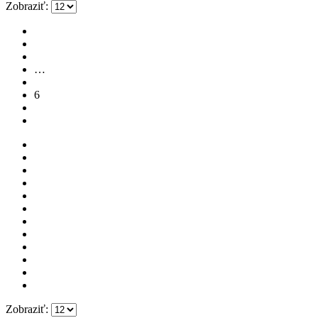
Zobraziť:
1
2
…
5
6
7
Zobraziť: