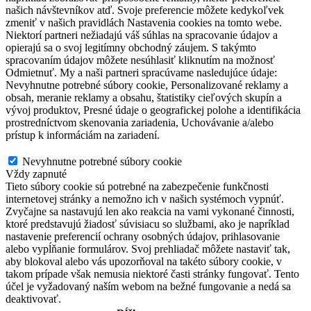
našich návštevníkov atď. Svoje preferencie môžete kedykoľvek
zmeniť v našich pravidlách Nastavenia cookies na tomto webe.
Niektorí partneri nežiadajú váš súhlas na spracovanie údajov a
opierajú sa o svoj legitímny obchodný záujem. S takýmto
spracovaním údajov môžete nesúhlasiť kliknutím na možnosť
Odmietnuť. My a naši partneri spracúvame nasledujúce údaje:
Nevyhnutne potrebné súbory cookie, Personalizované reklamy a
obsah, meranie reklamy a obsahu, štatistiky cieľových skupín a
vývoj produktov, Presné údaje o geografickej polohe a identifikácia
prostredníctvom skenovania zariadenia, Uchovávanie a/alebo
prístup k informáciám na zariadení.
Nevyhnutne potrebné súbory cookie
Nevyhnutne potrebné súbory cookie
Vždy zapnuté
Tieto súbory cookie sú potrebné na zabezpečenie funkčnosti
internetovej stránky a nemožno ich v našich systémoch vypnúť.
Zvyčajne sa nastavujú len ako reakcia na vami vykonané činnosti,
ktoré predstavujú žiadosť súvisiacu so službami, ako je napríklad
nastavenie preferencií ochrany osobných údajov, prihlasovanie
alebo vypĺňanie formulárov. Svoj prehliadač môžete nastaviť tak,
aby blokoval alebo vás upozorňoval na takéto súbory cookie, v
takom prípade však nemusia niektoré časti stránky fungovať. Tento
účel je vyžadovaný naším webom na bežné fungovanie a nedá sa
deaktivovať.