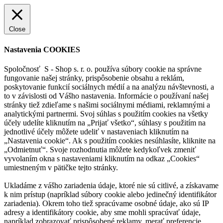
Close
Nastavenia COOKIES
Spoločnosť S - Shop s. r. o. používa súbory cookie na správne
fungovanie našej stránky, prispôsobenie obsahu a reklám,
poskytovanie funkcií sociálnych médií a na analýzu návštevnosti, a
to v závislosti od Vášho nastavenia. Informácie o používaní našej
stránky tiež zdieľame s našimi sociálnymi médiami, reklamnými a
analytickými partnermi. Svoj súhlas s použitím cookies na všetky
účely udelíte kliknutím na „Prijať všetko“, súhlasy s použitím na
jednotlivé účely môžete udeliť v nastaveniach kliknutím na
„Nastavenia cookie“. Ak s použitím cookies nesúhlasíte, kliknite na
„Odmietnuť“. Svoje rozhodnutia môžete kedykoľvek zmeniť
vyvolaním okna s nastaveniami kliknutím na odkaz „Cookies“
umiestneným v pätičke tejto stránky.
Ukladáme z vášho zariadenia údaje, ktoré nie sú citlivé, a získavame
k nim prístup (napríklad súbory cookie alebo jedinečný identifikátor
zariadenia). Okrem toho tiež spracúvame osobné údaje, ako sú IP
adresy a identifikátory cookie, aby sme mohli spracúvať údaje,
napríklad zobrazovať prispôsobené reklamy, merať preferencie