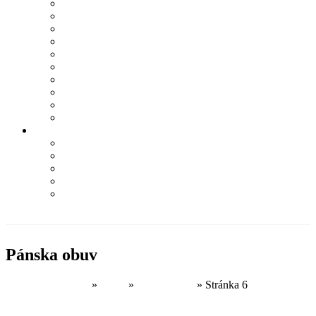
LA MARTINA
LIU JO
NAPAPIJRI
NEBBIA
PALLADIUM
Q2
SOCCX
TRUSSARDI
WOODWICK
YANKEE CANDLE
Informácie
Kontakt
Podmienky ochrany osobných údajov
Odstúpenie od zmluvy – formulár
Obchodné podmienky
Najčastejšie otázky
PRI NÁKUPE NAD 100€
DOPRAVA ZDARMA
Pánska obuv
Domovská stránka
»
Obuv
»
Pánska obuv
»
Stránka 6