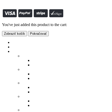
© S-SHOP.SK 2022. All Rights Reserved vytvoril:
www.smartclick.sk
0
košík
You've just added this product to the cart:
Zobraziť košík
Pokračovať
Eshop
Výpredaj
Pre mužov
Bundy a vesty
Bundy
Vesty
Mikiny a svetre
Mikiny
Svetre
Košele
Dlhý rukáv
Krátky rukáv
Polokošele
Dlhý rukáv
Krátky rukáv
Tričká