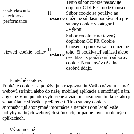
Tento súbor cookie nastavuje
doplnok GDPR Cookie Consent.
cookielawinfo-
11
Súbor cookie sa používa na
checkbox-
mesiacov
uloženie súhlasu používateľa pre
performance
súbory cookie v kategórii
„Výkon“.
Súbor cookie je nastavený
doplnkom GDPR Cookie
Consent a používa sa na uloženie
11
viewed_cookie_policy
toho, či používateľ súhlasil alebo
mesiacov
nesúhlasil s používaním súborov
cookie.
Neuchováva žiadne
osobné údaje.
Funkčné cookies
Funkčné cookies
Funkčné cookies sa používajú k rozpoznaniu Vášho návratu na našu
webovú stránku alebo do našej mobilnej aplikácie a umožňujú nám,
aby sme Vám ponúkli vylepšené a viac prispôsobené funkcie, ako je
zapamätanie si Vašich preferencií. Tieto súbory cookies
shromažďujú anonymné informácie a nemôžu dohľadať Vaše
pohyby na iných webových stránkach, pripadne iných mobilných
aplikáciach.
Výkonnostné
Výkonnostné