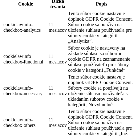
Dĺžka
Cookie
Popis
trvania
Tento súbor cookie nastavuje
doplnok GDPR Cookie Consent.
cookielawinfo-
11
Súbor cookie sa používa na
checkbox-analytics
mesiacov
uloženie súhlasu používateľa pre
súbory cookie v kategórii
„Analytika“.
Súbor cookie je nastavený na
základe súhlasu so súbormi
cookielawinfo-
11
cookie GDPR na zaznamenanie
checkbox-functional
mesiacov
súhlasu používateľa pre súbory
cookie v kategórii „Funkčné“.
Tento súbor cookie nastavuje
doplnok GDPR Cookie Consent.
cookielawinfo-
11
Súbory cookie sa používajú na
checkbox-necessary
mesiacov
uloženie súhlasu používateľa s
ukladaním súborov cookie v
kategórii „Nevyhnutné“.
Tento súbor cookie nastavuje
doplnok GDPR Cookie Consent.
cookielawinfo-
11
Súbor cookie sa používa na
checkbox-others
mesiacov
uloženie súhlasu používateľa pre
súbory cookie v kategórii „Iné.