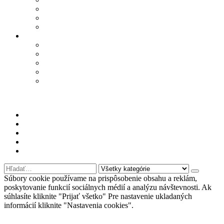
TRUSSARDI
WOODWICK
YANKEE CANDLE
Informácie
Kontakt
Podmienky ochrany osobných údajov
Odstúpenie od zmluvy – formulár
Obchodné podmienky
Najčastejšie otázky
PRI NÁKUPE NAD 100€
DOPRAVA ZDARMA
Môj účet
Kontaktujte nás
Oblúbené produkty
Nákupný košík
Prihlásiť sa
Súbory cookie používame na prispôsobenie obsahu a reklám,
poskytovanie funkcií sociálnych médií a analýzu návštevnosti. Ak
súhlasíte kliknite "Prijať všetko" Pre nastavenie ukladaných
informácií kliknite "Nastavenia cookies".
Nastavenia cookies
Prijať všetko
Odmietnuť
Viac informácií